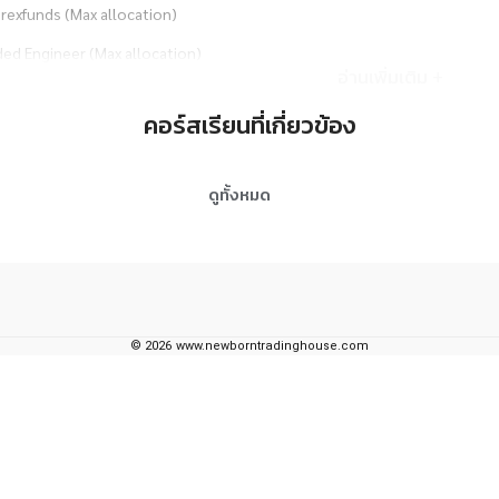
rexfunds (Max allocation)
ed Engineer (Max allocation)
อ่านเพิ่มเติม +
ingpips (Max allocation)
คอร์สเรียนที่เกี่ยวข้อง
ednext (Max allocation)
ndedFx (Max allocation)
ดูทั้งหมด
รศึกษาจากมหาวิทยาลัยธรรมศาสตร์ คณะบริหาร สาขาการเงิน
ศึกษา
ารศึกษาระดับปริญญาตรี
หาวิทยาลัยธรรมศาสตร์ คณะบริหาร สาขาการเงิน
©
2026
www.newborntradinghouse.com
ๆ
ับคุณวุฒิ CISA1 (Certified Investment and securities analyst level1 )