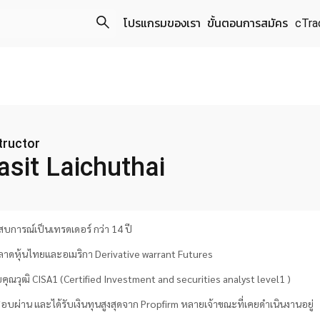
โปรแกรมของเรา
ขั้นตอนการสมัคร
cTra
About us
tructor
asit
Laichuthai
บการณ์เป็นเทรดเดอร์ กว่า 14 ปี
ตลาดหุ้นไทยและอเมริกา Derivative warrant Futures
ับคุณวุฒิ CISA1 (Certified Investment and securities analyst level1 )
อบผ่าน และได้รับเงินทุนสูงสุดจาก Propfirm หลายเจ้าขณะที่เคยดำเนินงานอยู่