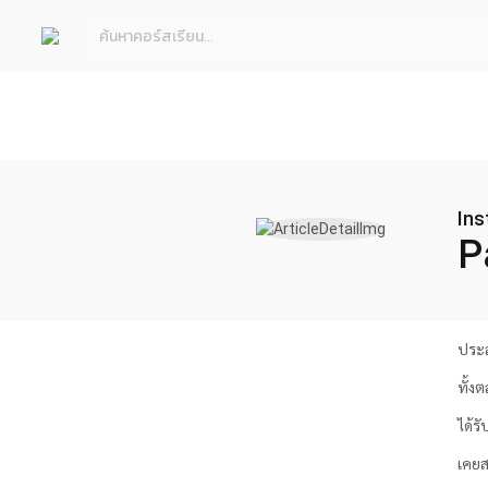
Ins
P
ประส
ทั้ง
ได้ร
เคยส